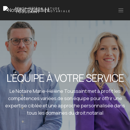
Marie-Hélène
ÉTUDE
TOUSSAINT
NOTARIALE
L’ÉQUIPE À VOTRE SERVICE
Le Notaire Marie-Hélène Toussaint met à profit les
compétences variées de son équipe pour offrir une
expertise ciblée et une approche personnalisée dans
tous les domaines du droit notarial